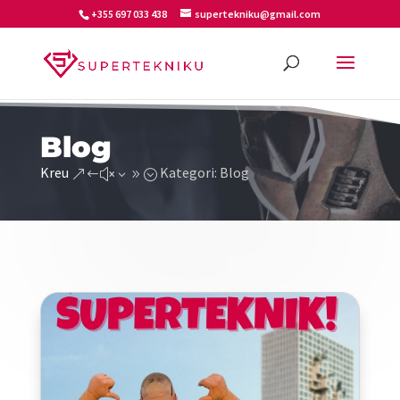
+355 697 033 438
supertekniku@gmail.com
Blog
Kreu
Kategori: Blog
&#x39;