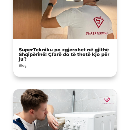
SuperTekniku po zgjerohet në gjithë
Shqipërinë! Çfarë do të thotë kjo për
ju?
Blog