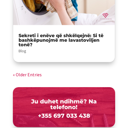
Sekreti i enëve që shkëlqejnë: Si të
bashkëpunojmë me lavastoviljen
tonë?
Blog
« Older Entries
Ju duhet ndihmë? Na
telefono!
+355 697 033 438