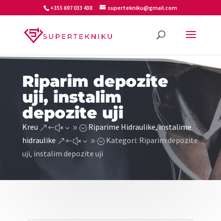
+355 697 033 438
supertekniku@gmail.com
Riparim depozite
uji, instalim
depozite uji
Kreu
Riparime Hidraulike, instalime
&#x39;
hidraulike
Kategori: Riparim depozite
&#x39;
uji, instalim depozite uji