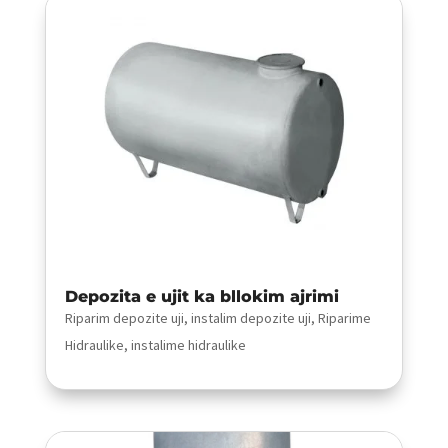
Depozita e ujit ka bllokim ajrimi
Riparim depozite uji, instalim depozite uji
,
Riparime
Hidraulike, instalime hidraulike