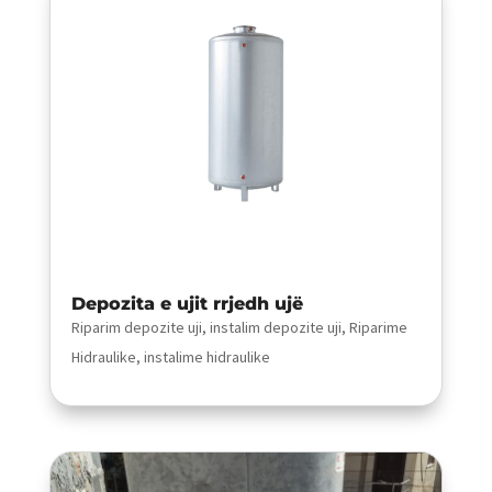
Depozita e ujit rrjedh ujë
Riparim depozite uji, instalim depozite uji
,
Riparime
Hidraulike, instalime hidraulike