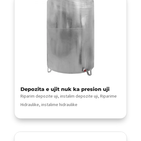
Depozita e ujit nuk ka presion uji
Riparim depozite uji, instalim depozite uji
,
Riparime
Hidraulike, instalime hidraulike