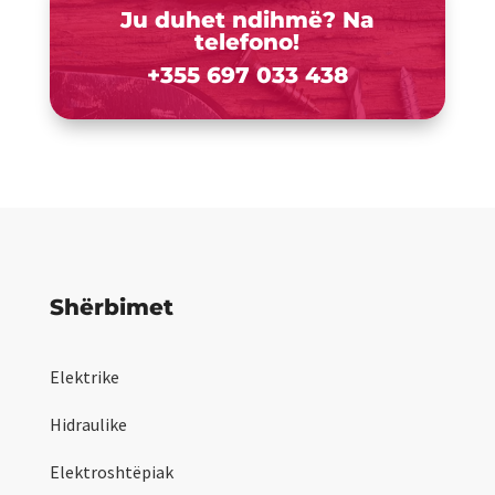
Ju duhet ndihmë? Na
telefono!
+355 697 033 438
Shërbimet
Elektrike
Hidraulike
Elektroshtëpiak