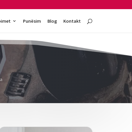
bimet
Punësim
Blog
Kontakt
za