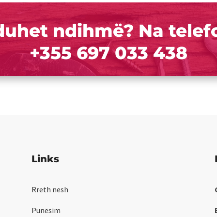
duhet ndihmë? Na telef
+355 697 033 438
Links
Rreth nesh
Punësim