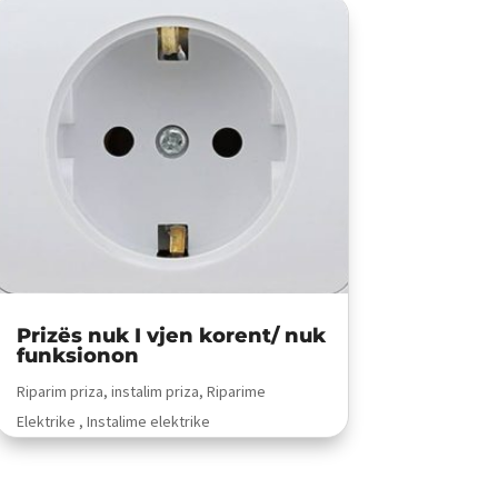
Prizës nuk I vjen korent/ nuk
funksionon
Riparim priza, instalim priza
,
Riparime
Elektrike , Instalime elektrike