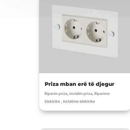
Priza mban erë të djegur
Riparim priza, instalim priza
,
Riparime
Elektrike , Instalime elektrike