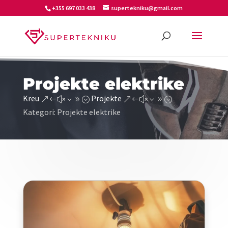
+355 697 033 438
supertekniku@gmail.com
Projekte elektrike
Kreu
Projekte
&#x39;
&#x39;
Kategori: Projekte elektrike