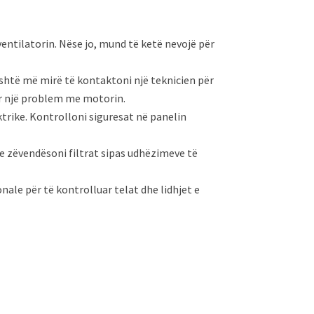
ventilatorin. Nëse jo, mund të ketë nevojë për
 është më mirë të kontaktoni një teknicien për
ër një problem me motorin.
ktrike. Kontrolloni siguresat në panelin
ose zëvendësoni filtrat sipas udhëzimeve të
ale për të kontrolluar telat dhe lidhjet e