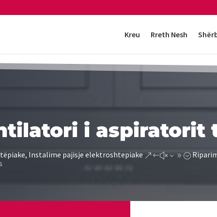
Kreu
Rreth Nesh
Shër
ilatori i aspiratorit
tëpiake, Instalime pajisje elektroshtepiake
Riparim
&#x39;
s