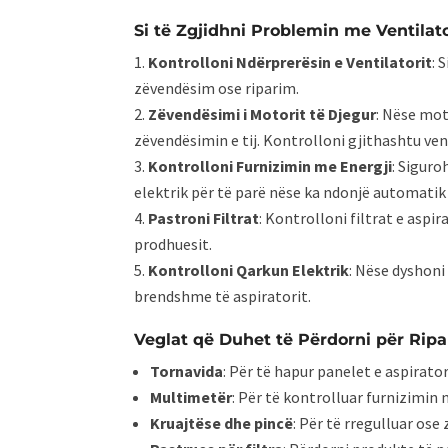
Si të Zgjidhni Problemin me Ventilato
Kontrolloni Ndërprerësin e Ventilatorit
: 
zëvendësim ose riparim.
Zëvendësimi i Motorit të Djegur
: Nëse mot
zëvendësimin e tij. Kontrolloni gjithashtu v
Kontrolloni Furnizimin me Energji
: Siguro
elektrik për të parë nëse ka ndonjë automatik 
Pastroni Filtrat
: Kontrolloni filtrat e aspi
prodhuesit.
Kontrolloni Qarkun Elektrik
: Nëse dyshoni
brendshme të aspiratorit.
Veglat që Duhet të Përdorni për Ripar
Tornavida
: Për të hapur panelet e aspirato
Multimetër
: Për të kontrolluar furnizimin 
Kruajtëse dhe pincë
: Për të rregulluar os