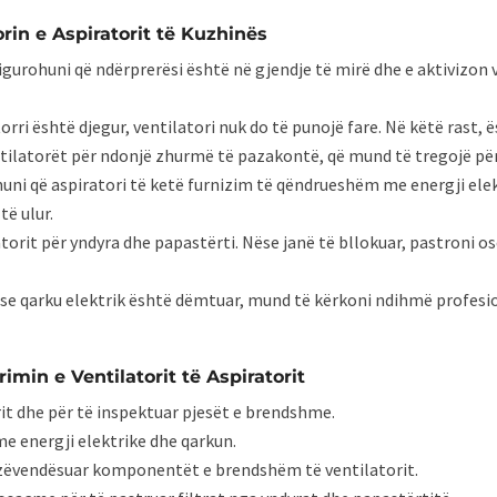
rin e Aspiratorit të Kuzhinës
Sigurohuni që ndërprerësi është në gjendje të mirë dhe e aktivizon 
orri është djegur, ventilatori nuk do të punojë fare. Në këtë rast,
entilatorët për ndonjë zhurmë të pazakontë, që mund të tregojë p
huni që aspiratori të ketë furnizim të qëndrueshëm me energji ele
të ulur.
ratorit për yndyra dhe papastërti. Nëse janë të bllokuar, pastroni 
 se qarku elektrik është dëmtuar, mund të kërkoni ndihmë profesion
imin e Ventilatorit të Aspiratorit
rit dhe për të inspektuar pjesët e brendshme.
me energji elektrike dhe qarkun.
e zëvendësuar komponentët e brendshëm të ventilatorit.