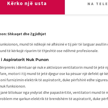
Kërko një usta
NA TEL
unon: Shkaqet dhe Zgjidhjet
funksionon, mund të ndikojë në aftësinë e tij për të larguar avulli
nd të kërkojë riparim të thjeshtë ose ndihmë profesionale.
i Aspiratorit Nuk Punon
ndërprerës i dëmtuar që nuk e aktivizon ventilatorin mund të jetë n
 fare, motori i tij mund të jetë djegur ose ka pësuar një defekt që 
loni furnizimin elektrik të aspiratorit, duke përfshirë edhe sigures
 nuk funksionon.
it janë bllokuar nga yndyrat dhe papastërtitë, ventilatori mund të 
problem me qarkun elektrik të brendshëm të aspiratorit, duke përfs