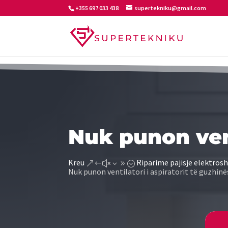
+355 697 033 438
supertekniku@gmail.com
Nuk punon vent
Kreu
Riparime pajisje elektrosh
&#x39;
Nuk punon ventilatori i aspiratorit të guzhinë