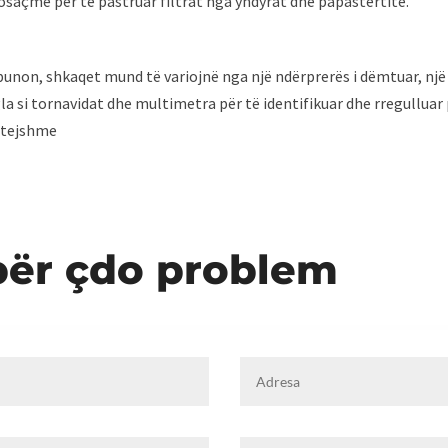
osaçme për të pastruar filtrat nga yndyrat dhe papastërtitë.
k punon, shkaqet mund të variojnë nga një ndërprerës i dëmtuar, nj
vegla si tornavidat dhe multimetra për të identifikuar dhe rregulluar
ëtejshme
për çdo problem