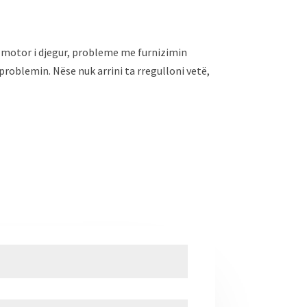
ë motor i djegur, probleme me furnizimin
 problemin. Nëse nuk arrini ta rregulloni vetë,