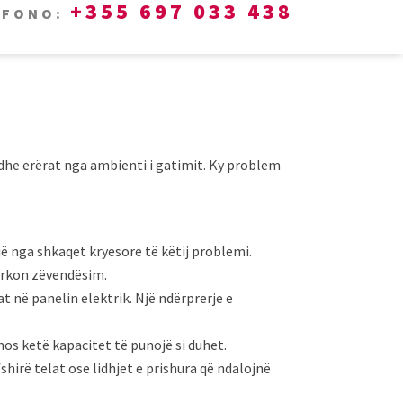
+355 697 033 438
EFONO:
n dhe erërat nga ambienti i gatimit. Ky problem
jë nga shkaqet kryesore të këtij problemi.
kërkon zëvendësim.
at në panelin elektrik. Një ndërprerje e
mos ketë kapacitet të punojë si duhet.
hirë telat ose lidhjet e prishura që ndalojnë