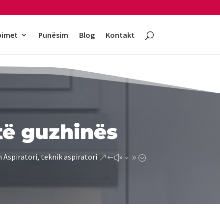
bimet
Punësim
Blog
Kontakt
 të guzhinës
 Aspiratori, teknik aspiratori
&#x39;