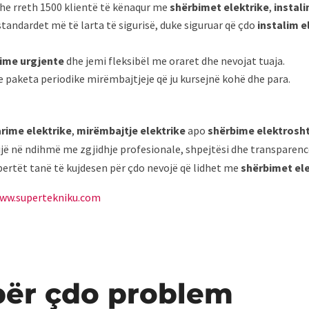
 dhe rreth 1500 klientë të kënaqur me
shërbimet elektrike
,
instal
tandardet më të larta të sigurisë, duke siguruar që çdo
instalim e
ime urgjente
dhe jemi fleksibël me oraret dhe nevojat tuaja.
e paketa periodike mirëmbajtjeje që ju kursejnë kohë dhe para.
arime elektrike
,
mirëmbajtje elektrike
apo
shërbime elektrosh
vijë në ndihmë me zgjidhje profesionale, shpejtësi dhe transparencë
kspertët tanë të kujdesen për çdo nevojë që lidhet me
shërbimet ele
ww.supertekniku.com
për çdo problem