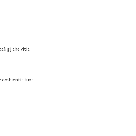
të gjithë vitit.
e ambientit tuaj:
.