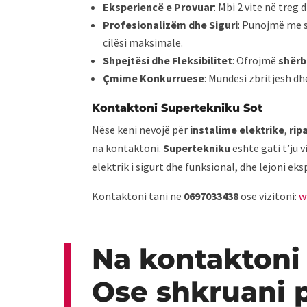
Eksperiencë e Provuar
: Mbi 2 vite në treg
Profesionalizëm dhe Siguri
: Punojmë me s
cilësi maksimale.
Shpejtësi dhe Fleksibilitet
: Ofrojmë
shërb
Çmime Konkurruese
: Mundësi zbritjesh dh
Kontaktoni Supertekniku Sot
Nëse keni nevojë për
instalime elektrike
,
rip
na kontaktoni.
Supertekniku
është gati t’ju 
elektrik i sigurt dhe funksional, dhe lejoni e
Kontaktoni tani në
0697033438
ose vizitoni:
w
Na kontaktoni
Ose shkruani 