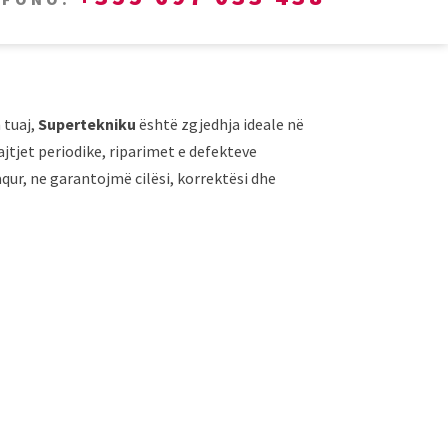
 tuaj,
Supertekniku
është zgjedhja ideale në
ajtjet periodike, riparimet e defekteve
qur, ne garantojmë cilësi, korrektësi dhe