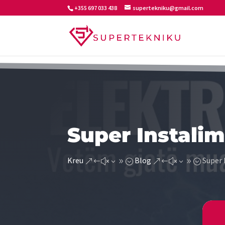
+355 697 033 438
supertekniku@gmail.com
Super Instalim
Kreu
Blog
Super 
&#x39;
&#x39;