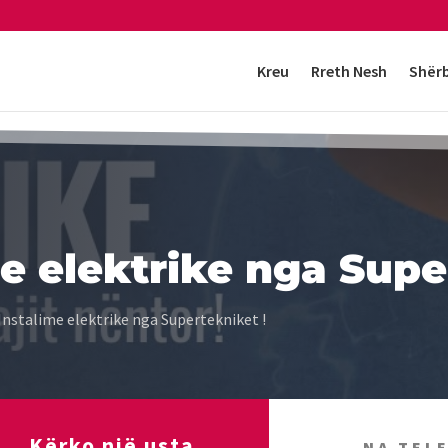
Kreu
Rreth Nesh
Shër
e elektrike nga Supe
Instalime elektrike nga Supertekniket !
Kërko një usta
NA TEL