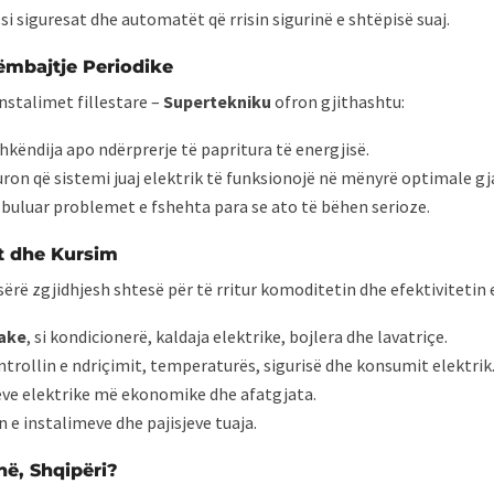
, si siguresat dhe automatët që rrisin sigurinë e shtëpisë suaj.
ëmbajtje Periodike
nstalimet fillestare –
Supertekniku
ofron gjithashtu:
hkëndija apo ndërprerje të papritura të energjisë.
iguron që sistemi juaj elektrik të funksionojë në mënyrë optimale gja
 zbuluar problemet e fshehta para se ato të bëhen serioze.
t dhe Kursim
 sërë zgjidhjesh shtesë për të rritur komoditetin dhe efektivitetin 
iake
, si kondicionerë, kaldaja elektrike, bojlera dhe lavatriçe.
rollin e ndriçimit, temperaturës, sigurisë dhe konsumit elektrik
jeve elektrike më ekonomike dhe afatgjata.
n e instalimeve dhe pajisjeve tuaja.
në, Shqipëri?