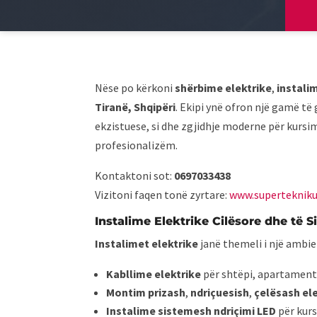
Nëse po kërkoni
shërbime elektrike
,
instali
Tiranë, Shqipëri
. Ekipi ynë ofron një gamë të
ekzistuese, si dhe zgjidhje moderne për kursi
profesionalizëm.
Kontaktoni sot:
0697033438
Vizitoni faqen tonë zyrtare:
www.superteknik
Instalime Elektrike Cilësore dhe të S
Instalimet elektrike
janë themeli i një ambien
Kabllime elektrike
për shtëpi, apartamente
Montim prizash
,
ndriçuesish
,
çelësash el
Instalime sistemesh ndriçimi LED
për kurs