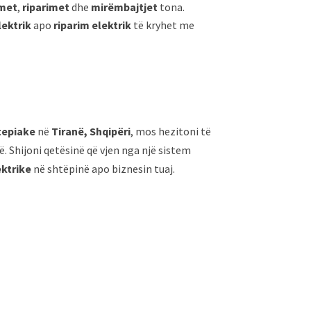
imet
,
riparimet
dhe
mirëmbajtjet
tona.
lektrik
apo
riparim elektrik
të kryhet me
tepiake
në
Tiranë, Shqipëri
, mos hezitoni të
. Shijoni qetësinë që vjen nga një sistem
ktrike
në shtëpinë apo biznesin tuaj.