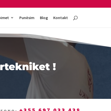
bimet
Punësim
Blog
Kontakt
rtekniket !
+355 697 033 438
EFONO: