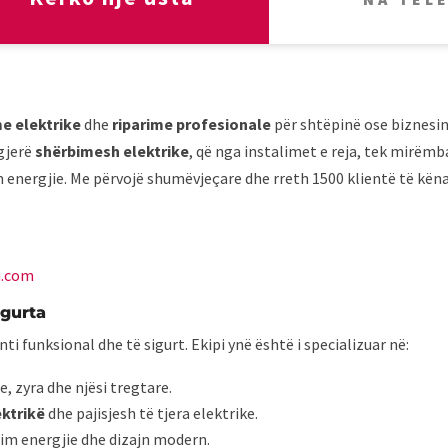
me elektrike
dhe
riparime profesionale
për shtëpinë ose biznesin
 gjerë
shërbimesh elektrike
, që nga instalimet e reja, tek mirëmb
m energjie. Me përvojë shumëvjeçare dhe rreth 1500 klientë të këna
u.com
igurta
ti funksional dhe të sigurt. Ekipi ynë është i specializuar në:
, zyra dhe njësi tregtare.
ektrikë
dhe pajisjesh të tjera elektrike.
im energjie dhe dizajn modern.