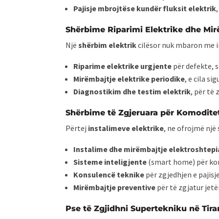
Pajisje mbrojtëse kundër fluksit elektrik
Shërbime Riparimi Elektrike dhe Mir
Një
shërbim elektrik
cilësor nuk mbaron me i
Riparime elektrike urgjente
për defekte, s
Mirëmbajtje elektrike periodike
, e cila s
Diagnostikim dhe testim elektrik
, për të
Shërbime të Zgjeruara për Komodite
Përtej
instalimeve elektrike
, ne ofrojmë një
Instalime dhe mirëmbajtje elektroshtep
Sisteme inteligjente
(smart home) për kont
Konsulencë teknike
për zgjedhjen e pajis
Mirëmbajtje preventive
për të zgjatur jetë
Pse të Zgjidhni Supertekniku në Tira