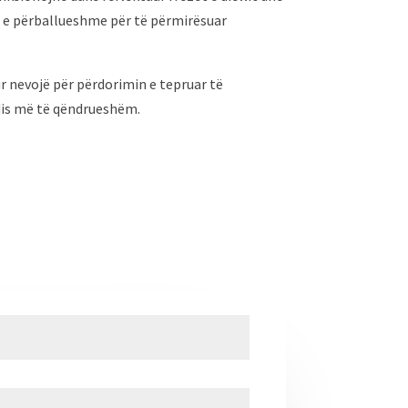
je e përballueshme për të përmirësuar
ur nevojë për përdorimin e tepruar të
edis më të qëndrueshëm.