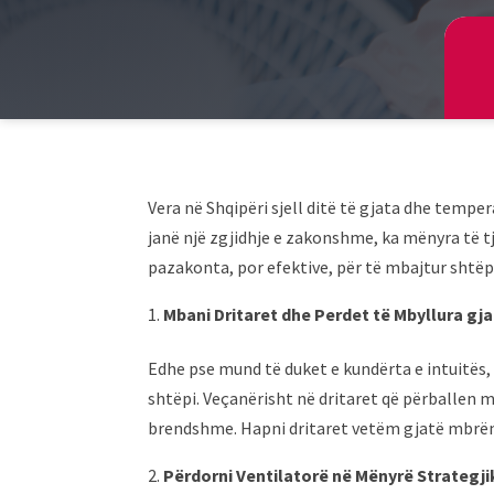
Vera në Shqipëri sjell ditë të gjata dhe tempe
janë një zgjidhje e zakonshme, ka mënyra të t
pazakonta, por efektive, për të mbajtur shtëp
Mbani Dritaret dhe Perdet të Mbyllura gja
Edhe pse mund të duket e kundërta e intuitës,
shtëpi. Veçanërisht në dritaret që përballen m
brendshme. Hapni dritaret vetëm gjatë mbrëmje
Përdorni Ventilatorë në Mënyrë Strategji