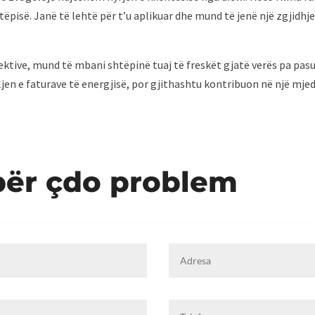
pisë. Janë të lehtë për t’u aplikuar dhe mund të jenë një zgjidh
ektive, mund të mbani shtëpinë tuaj të freskët gjatë verës pa pas
jen e faturave të energjisë, por gjithashtu kontribuon në një mj
për çdo problem