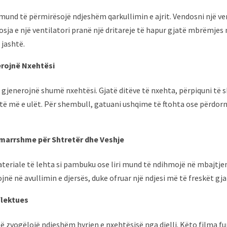
mund të përmirësojë ndjeshëm qarkullimin e ajrit. Vendosni një ven
dosja e një ventilatori pranë një dritareje të hapur gjatë mbrëmjes
 jashtë.
erojnë Nxehtësi
ve gjenerojnë shumë nxehtësi. Gjatë ditëve të nxehta, përpiquni të
 më e ulët. Për shembull, gatuani ushqime të ftohta ose përdorni
ëmarrshme për Shtretër dhe Veshje
eriale të lehta si pambuku ose liri mund të ndihmojë në mbajtjen 
 në avullimin e djersës, duke ofruar një ndjesi më të freskët gja
flektues
të zvogëlojë ndjeshëm hyrjen e nxehtësisë nga dielli. Këto filma fu