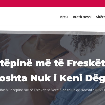
Kreu
Rreth Nesh
Shër
tëpinë më të Freskët
oshta Nuk i Keni Dëg
Mbash Shtëpinë më të Freskët në Verë: 5 Këshilla që Ndoshta Nuk i