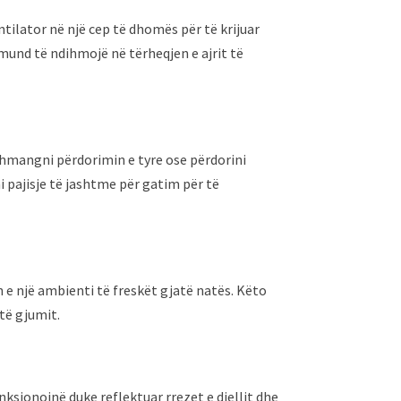
tilator në një cep të dhomës për të krijuar
 mund të ndihmojë në tërheqjen e ajrit të
 shmangni përdorimin e tyre ose përdorini
 pajisje të jashtme për gatim për të
e një ambienti të freskët gjatë natës. Këto
të gjumit.
nksionojnë duke reflektuar rrezet e diellit dhe