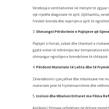
Vendosja e ventilatorëve në mënyrë të zgjuar 
një rrjedhë diagonale të ajrit. Gjithashtu, ven
freskët brenda dhe nxjerrjen e ajrit të ngrohtë
Shmangni Përdorimin e Pajisjeve që Gjen
Pajisjet si furrat, sobat dhe tharëset e rroba
gjatë orëve të mbrëmjes kur temperatura është
shmangur ngrohjen e brendshme të shtëpisë.
Përdorni Materiale të Lehta dhe të Frym
Zëvendësimi i çarçafëve dhe mbulesave me mat
materiale janë të frymëmarrshme dhe ndihmojnë
Izoloni dhe Mbuloni Dritaret me Filma Re
Aplikimi i filmave reflektues në dritare mund 