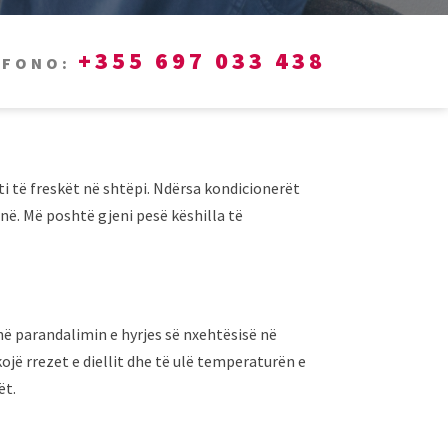
+355 697 033 438
EFONO:
ti të freskët në shtëpi. Ndërsa kondicionerët
në. Më poshtë gjeni pesë këshilla të
në parandalimin e hyrjes së nxehtësisë në
ojë rrezet e diellit dhe të ulë temperaturën e
ët.