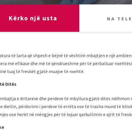
Kërko një usta
NA TEL
ratura të larta që shpesh e bëjnë të vështirë mbajtjen e një ambien
jera më efikase dhe më të qëndrueshme për të përballuar nxehtësi
inë tuaj të freskët gjatë muajve të nxehtë.
të Ditës
 mbajtja e dritareve dhe perdeve të mbyllura gjatë ditës ndihmon 
e diellin, përdorimi i perdeve të errëta ose të trasha mund të bllok
s ose herët në mëngjes për të lejuar qarkullimin e ajrit të fresk
ke