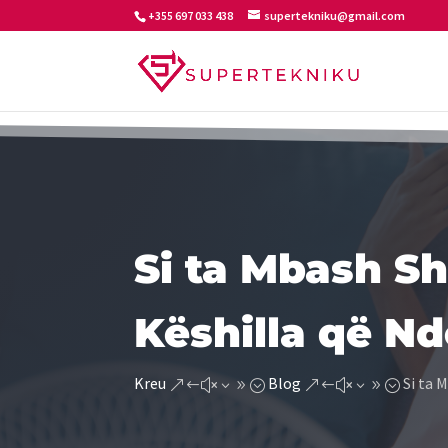
+355 697 033 438
supertekniku@gmail.com
Si ta Mbash Sh
Këshilla që Nd
Kreu
Blog
Si ta 
&#x39;
&#x39;