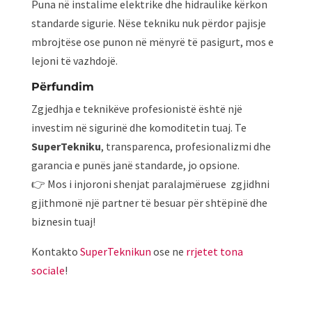
Puna në instalime elektrike dhe hidraulike kërkon
standarde sigurie. Nëse tekniku nuk përdor pajisje
mbrojtëse ose punon në mënyrë të pasigurt, mos e
lejoni të vazhdojë.
Përfundim
Zgjedhja e teknikëve profesionistë është një
investim në sigurinë dhe komoditetin tuaj. Te
SuperTekniku
, transparenca, profesionalizmi dhe
garancia e punës janë standarde, jo opsione.
👉 Mos i injoroni shenjat paralajmëruese zgjidhni
gjithmonë një partner të besuar për shtëpinë dhe
biznesin tuaj!
Kontakto
SuperTeknikun
ose ne
rrjetet tona
sociale
!