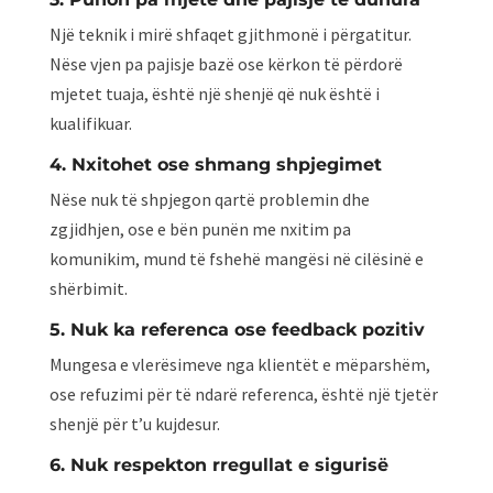
Një teknik i mirë shfaqet gjithmonë i përgatitur.
Nëse vjen pa pajisje bazë ose kërkon të përdorë
mjetet tuaja, është një shenjë që nuk është i
kualifikuar.
4. Nxitohet ose shmang shpjegimet
Nëse nuk të shpjegon qartë problemin dhe
zgjidhjen, ose e bën punën me nxitim pa
komunikim, mund të fshehë mangësi në cilësinë e
shërbimit.
5. Nuk ka referenca ose feedback pozitiv
Mungesa e vlerësimeve nga klientët e mëparshëm,
ose refuzimi për të ndarë referenca, është një tjetër
shenjë për t’u kujdesur.
6. Nuk respekton rregullat e sigurisë