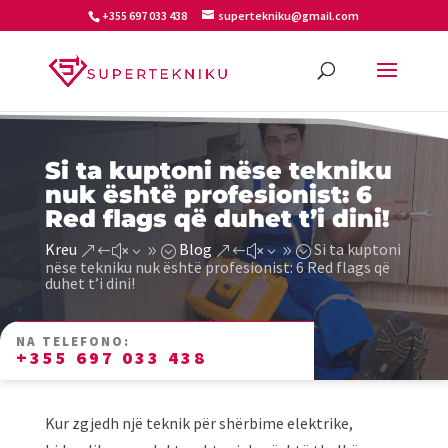
+355 697 033 438
supertekniku@gmail.com
Si ta kuptoni nëse tekniku
nuk është profesionist: 6
Red flags që duhet t’i dini!
Kreu
Blog
Si ta kuptoni
&#x39;
&#x39;
nëse tekniku nuk është profesionist: 6 Red flags që
duhet t’i dini!
NA TELEFONO:
+355 697 033 438
Kur zgjedh një teknik për shërbime elektrike,