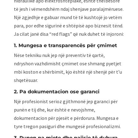
hidraulike apo elektroshtepiake, është thelbësore
të jesh i vëmendshëm ndaj shenjave paralajmëruese.
Një zgjedhje e gabuar mund të të kushtojë jo vetëm
para, por edhe sigurinë e shtëpisë apo biznesit tënd.
Ja cilat janë disa “red flags” që nuk duhet të injoroni:
1. Mungesa e transparencës për çmimet
Nëse tekniku nuk jep një preventiv të qartë,
ndryshon vazhdimisht çmimet ose shmang pyetjet
mbi koston e shërbimit, kjo është një shenjë për t’u
shqetësuar.
2. Pa dokumentacion ose garanci
Një profesionist serioz gjithmonë jep garanci për
punën e tij dhe, kur është e nevojshme,
dokumentacion për pjesët e përdorura. Mungesa e
tyre tregon pasiguri dhe mungesë profesionalizmi.
3. Punon pa mjete dhe pajisje të duhura