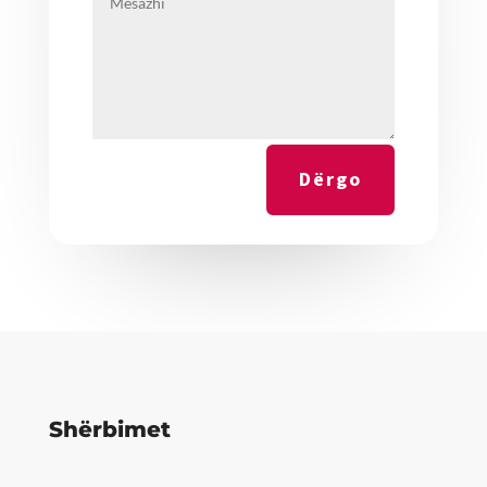
Dërgo
Shërbimet