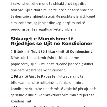
i zakonshëm dhe mund të shkaktohet nga disa
faktorë. Kjo situatë mund të jetë e bezdisshme dhe
të dëmtojë ambientin tuaj. Më poshtë gjeni shkaqet
e mundshme, zgjidhjet dhe veglat që mund të
përdorni për të rregulluar këtë problem.
Shkaqet e Mundshme të
Rrjedhjes së Ujit në Kondicioner
Bllokimi i Tubit të Shkarkimit të Kondensimit
:
Nëse tubi i shkarkimit është i bllokuar me
papastërti, uji nuk mund të rrjedhë jashtë siç duhet
dhe derdhet brenda kondicionerit.
Filtra të Ajrit të Papastër
: Filtrat e ajrit të
bllokuar mund të ndikojnë në funksionimin e
kondicionerit, duke e bërë më të vështirë për ajrin të
qarkullojë dhe duke shkaktuar formimin e tepërt të
kondensimit.