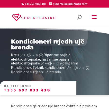
+355 697 033 438
supertekniku@gmail.com
Kondicioneri rrjedh ujë
brenda
Kreu
Riparime pajisje
&#x39;
elektroshtëpiake, Instalime pajisje
elektroshtepiake
Riparim
&#x39;
Kondicioner, Teknik kondicioneri
&#x39;
Kondicioneri rrjedh ujë brenda
NA TELEFONO:
+355 697 033 438
Kondicioneri që rrjedh ujë brenda është një problem