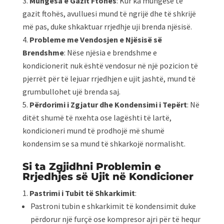
Mungesa e Gazit Ftohës
: Kur ka mungesë të
gazit ftohës, avulluesi mund të ngrijë dhe të shkrijë
më pas, duke shkaktuar rrjedhje uji brenda njësisë.
Probleme me Vendosjen e Njësisë së
Brendshme
: Nëse njësia e brendshme e
kondicionerit nuk është vendosur në një pozicion të
pjerrët për të lejuar rrjedhjen e ujit jashtë, mund të
grumbullohet ujë brenda saj.
Përdorimi i Zgjatur dhe Kondensimi i Tepërt
: Në
ditët shumë të nxehta ose lagështi të lartë,
kondicioneri mund të prodhojë më shumë
kondensim se sa mund të shkarkojë normalisht.
Si ta Zgjidhni Problemin e
Rrjedhjes së Ujit në Kondicioner
Pastrimi i Tubit të Shkarkimit
:
Pastroni tubin e shkarkimit të kondensimit duke
përdorur një furçë ose kompresor ajri për të hequr