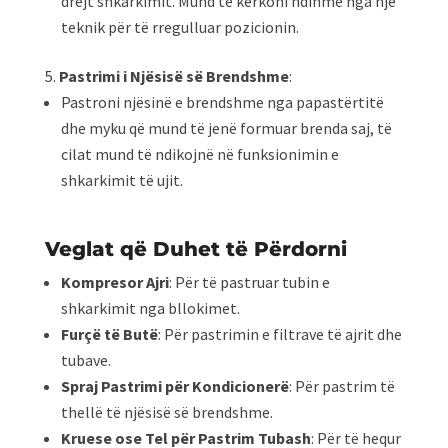
drejt shkarkimit. Mund të kërkoni ndihmë nga një
teknik për të rregulluar pozicionin.
Pastrimi i Njësisë së Brendshme
:
Pastroni njësinë e brendshme nga papastërtitë
dhe myku që mund të jenë formuar brenda saj, të
cilat mund të ndikojnë në funksionimin e
shkarkimit të ujit.
Veglat që Duhet të Përdorni
Kompresor Ajri
: Për të pastruar tubin e
shkarkimit nga bllokimet.
Furçë të Butë
: Për pastrimin e filtrave të ajrit dhe
tubave.
Spraj Pastrimi për Kondicionerë
: Për pastrim të
thellë të njësisë së brendshme.
Kruese ose Tel për Pastrim Tubash
: Për të hequr