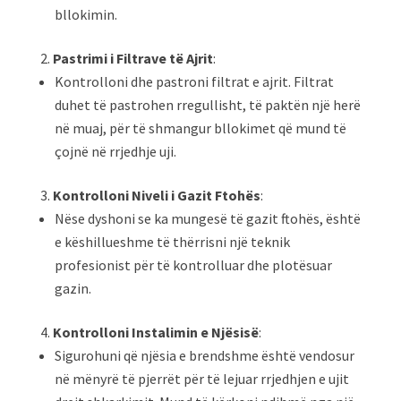
bllokimin.
Pastrimi i Filtrave të Ajrit
:
Kontrolloni dhe pastroni filtrat e ajrit. Filtrat
duhet të pastrohen rregullisht, të paktën një herë
në muaj, për të shmangur bllokimet që mund të
çojnë në rrjedhje uji.
Kontrolloni Niveli i Gazit Ftohës
:
Nëse dyshoni se ka mungesë të gazit ftohës, është
e këshillueshme të thërrisni një teknik
profesionist për të kontrolluar dhe plotësuar
gazin.
Kontrolloni Instalimin e Njësisë
:
Sigurohuni që njësia e brendshme është vendosur
në mënyrë të pjerrët për të lejuar rrjedhjen e ujit