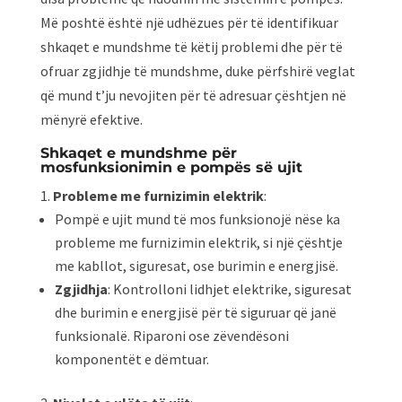
Më poshtë është një udhëzues për të identifikuar
shkaqet e mundshme të këtij problemi dhe për të
ofruar zgjidhje të mundshme, duke përfshirë veglat
që mund t’ju nevojiten për të adresuar çështjen në
mënyrë efektive.
Shkaqet e mundshme për
mosfunksionimin e pompës së ujit
Probleme me furnizimin elektrik
:
Pompë e ujit mund të mos funksionojë nëse ka
probleme me furnizimin elektrik, si një çështje
me kabllot, siguresat, ose burimin e energjisë.
Zgjidhja
: Kontrolloni lidhjet elektrike, siguresat
dhe burimin e energjisë për të siguruar që janë
funksionalë. Riparoni ose zëvendësoni
komponentët e dëmtuar.