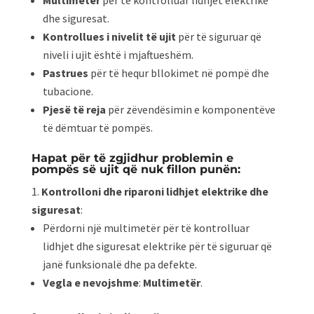
Multimetër
për të kontrolluar lidhjet elektrike
dhe siguresat.
Kontrollues i nivelit të ujit
për të siguruar që
niveli i ujit është i mjaftueshëm.
Pastrues
për të hequr bllokimet në pompë dhe
tubacione.
Pjesë të reja
për zëvendësimin e komponentëve
të dëmtuar të pompës.
Hapat për të zgjidhur problemin e
pompës së ujit që nuk fillon punën:
Kontrolloni dhe riparoni lidhjet elektrike dhe
siguresat
:
Përdorni një multimetër për të kontrolluar
lidhjet dhe siguresat elektrike për të siguruar që
janë funksionalë dhe pa defekte.
Vegla e nevojshme
:
Multimetër
.