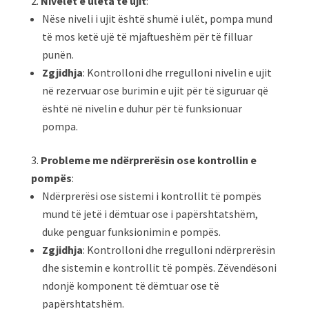
Nivelet e ulëta të ujit
:
Nëse niveli i ujit është shumë i ulët, pompa mund
të mos ketë ujë të mjaftueshëm për të filluar
punën.
Zgjidhja
: Kontrolloni dhe rregulloni nivelin e ujit
në rezervuar ose burimin e ujit për të siguruar që
është në nivelin e duhur për të funksionuar
pompa.
Probleme me ndërprerësin ose kontrollin e
pompës
:
Ndërprerësi ose sistemi i kontrollit të pompës
mund të jetë i dëmtuar ose i papërshtatshëm,
duke penguar funksionimin e pompës.
Zgjidhja
: Kontrolloni dhe rregulloni ndërprerësin
dhe sistemin e kontrollit të pompës. Zëvendësoni
ndonjë komponent të dëmtuar ose të
papërshtatshëm.