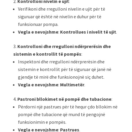
Kontrolloni nivelin e ujit
:
Verifikoni dhe rregulloni nivelin e ujit për të
siguruar që është në nivelin e duhur për të
funksionuar pompa.
Vegla e nevojshme
:
Kontrollues i nivelit të ujit
.
Kontrolloni dhe rregulloni ndërprerësin dhe
sistemin e kontrollit të pompës
:
Inspektoni dhe rregulloni ndërprerësin dhe
sistemin e kontrollit për të siguruar që janë në
gjendje të mirë dhe funksionojnë siç duhet.
Vegla e nevojshme
:
Multimetër
.
Pastroni bllokimet në pompë dhe tubacione
:
Përdorni një pastrues për të hequr çdo bllokim në
pompë dhe tubacione që mund të pengojnë
funksionimin e pompës.
Vegla e nevojshme
:
Pastrues
.