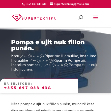
+355 697 033 438
supertekniku@gmail.com
Pompa e ujit nuk fillon
punën.
Kreu
Riparime Hidraulike, instalime
&#x39;
hidraulike
Riparim Pompe uji,
&#x39;
Instalim pompe uji
Pompa e ujit nuk
&#x39;
fillon punën.
NA TELEFONO:
+355 697 033 438
Nëse pompa e ujit nuk fillon punën, mund të ketë
disa probleme që ndodhin me sistemin e pompës.