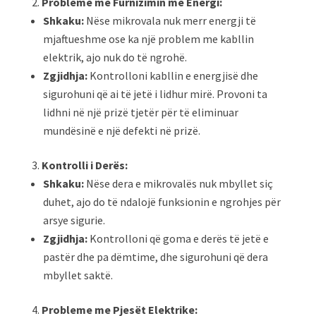
Probleme me Furnizimin me Energi:
Shkaku:
Nëse mikrovala nuk merr energji të
mjaftueshme ose ka një problem me kabllin
elektrik, ajo nuk do të ngrohë.
Zgjidhja:
Kontrolloni kabllin e energjisë dhe
sigurohuni që ai të jetë i lidhur mirë. Provoni ta
lidhni në një prizë tjetër për të eliminuar
mundësinë e një defekti në prizë.
Kontrolli i Derës:
Shkaku:
Nëse dera e mikrovalës nuk mbyllet siç
duhet, ajo do të ndalojë funksionin e ngrohjes për
arsye sigurie.
Zgjidhja:
Kontrolloni që goma e derës të jetë e
pastër dhe pa dëmtime, dhe sigurohuni që dera
mbyllet saktë.
Probleme me Pjesët Elektrike: