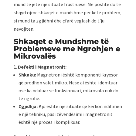
mund të jetë një situatë frustruese. Më poshtë do të
shqyrtojmë shkaqet e mundshme për këtë problem,
si mund ta zgjidhni dhe çfarë veglash do t’ju
nevojiten.
Shkaqet e Mundshme të
Problemeve me Ngrohjen e
Mikrovalës
Defekti i Magnetronit:
Shkaku:
Magnetroni është komponenti kryesor
që prodhon valët mikro. Nëse ai është i dëmtuar
ose ka ndaluar së funksionuari, mikrovala nuk do
të ngrohë.
Zgjidhja:
Kjo është një situatë që kërkon ndihmën
e një tekniku, pasi zëvendësimi i magnetronit
është një proces i komplikuar.