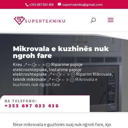
+355 697 033 438
supertekniku@gmail.com
Mikrovala e kuzhinës nuk
ngroh fare
Kreu
Riparime pajisje
&#x39;
elektroshtëpiake, Instalime pajisje
elektroshtepiake
Riparim Mikrovale,
&#x39;
teknik mikrovale
Mikrovala e
&#x39;
kuzhinës nuk ngroh fare
NA TELEFONO:
+355 697 033 438
Nëse mikrovala e guzhinës suaj nuk ngroh fare, kjo