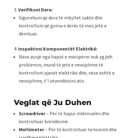
Verifikoni Dera:
Sigurohuni që dera të mbyllet saktë dhe
kontrolloni që goma e derës të mos jetë e
dëmtuar.
Inspektoni Komponentët Elektrikë:
Nëse asnjë nga hapat e mësipërm nuk zgjidh
problemin, mund të jetë e nevojshme të
kontrolloni pjesët elektrike dhe, nëse është e
nevojshme, t’i zëvendësoni ato.
Veglat që Ju Duhen
Screwdriver
– Për të hapur mikrovalën dhe
kontrolluar brendësinë.
Multimeter
– Për të kontrolluar tensionin dhe
rrjedhjen elektrike.