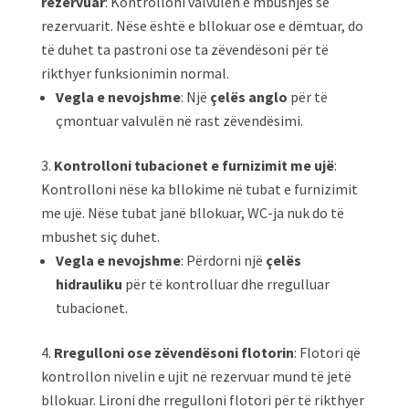
rezervuar
: Kontrolloni valvulën e mbushjes së
rezervuarit. Nëse është e bllokuar ose e dëmtuar, do
të duhet ta pastroni ose ta zëvendësoni për të
rikthyer funksionimin normal.
Vegla e nevojshme
: Një
çelës anglo
për të
çmontuar valvulën në rast zëvendësimi.
Kontrolloni tubacionet e furnizimit me ujë
:
Kontrolloni nëse ka bllokime në tubat e furnizimit
me ujë. Nëse tubat janë bllokuar, WC-ja nuk do të
mbushet siç duhet.
Vegla e nevojshme
: Përdorni një
çelës
hidrauliku
për të kontrolluar dhe rregulluar
tubacionet.
Rregulloni ose zëvendësoni flotorin
: Flotori që
kontrollon nivelin e ujit në rezervuar mund të jetë
bllokuar. Lironi dhe rregulloni flotori për të rikthyer