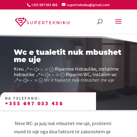
+355 697 033 438
supertekniku@gmail.com
Wc e tualetit nuk mbushet
me uje
Kreu
Riparime Hidraulike, instalime
&#x39;
hidraulike
Riparim WC, Instalim wc
&#x39;
Wc e tualetit nuk mbushet me uje
&#x39;
NA TELEFONO:
+355 697 033 438
Nëse WC-ja juaj nuk mbushet me ujë, problemi
mund të vijë nga disa faktorë të zakonshëm që