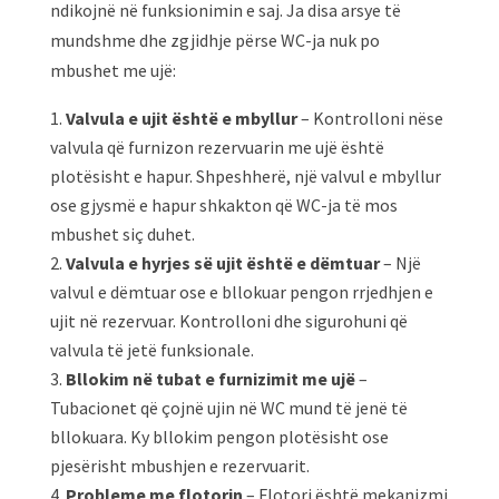
ndikojnë në funksionimin e saj. Ja disa arsye të
mundshme dhe zgjidhje përse WC-ja nuk po
mbushet me ujë:
Valvula e ujit është e mbyllur
– Kontrolloni nëse
valvula që furnizon rezervuarin me ujë është
plotësisht e hapur. Shpeshherë, një valvul e mbyllur
ose gjysmë e hapur shkakton që WC-ja të mos
mbushet siç duhet.
Valvula e hyrjes së ujit është e dëmtuar
– Një
valvul e dëmtuar ose e bllokuar pengon rrjedhjen e
ujit në rezervuar. Kontrolloni dhe sigurohuni që
valvula të jetë funksionale.
Bllokim në tubat e furnizimit me ujë
–
Tubacionet që çojnë ujin në WC mund të jenë të
bllokuara. Ky bllokim pengon plotësisht ose
pjesërisht mbushjen e rezervuarit.
Probleme me flotorin
– Flotori është mekanizmi