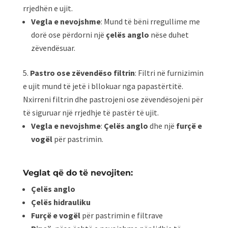
rrjedhën e ujit.
Vegla e nevojshme
: Mund të bëni rregullime me
dorë ose përdorni një
çelës anglo
nëse duhet
zëvendësuar.
Pastro ose zëvendëso filtrin
: Filtri në furnizimin
e ujit mund të jetë i bllokuar nga papastërtitë.
Nxirreni filtrin dhe pastrojeni ose zëvendësojeni për
të siguruar një rrjedhje të pastër të ujit.
Vegla e nevojshme
:
Çelës anglo
dhe një
furçë e
vogël
për pastrimin.
Veglat që do të nevojiten:
Çelës anglo
Çelës hidrauliku
Furçë e vogël
për pastrimin e filtrave