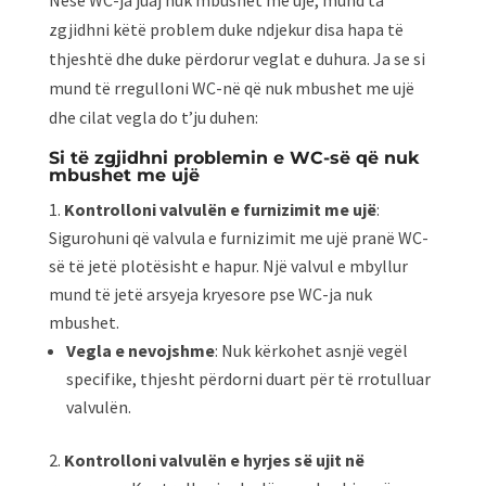
Nëse WC-ja juaj nuk mbushet me ujë, mund ta
zgjidhni këtë problem duke ndjekur disa hapa të
thjeshtë dhe duke përdorur veglat e duhura. Ja se si
mund të rregulloni WC-në që nuk mbushet me ujë
dhe cilat vegla do t’ju duhen:
Si të zgjidhni problemin e WC-së që nuk
mbushet me ujë
Kontrolloni valvulën e furnizimit me ujë
:
Sigurohuni që valvula e furnizimit me ujë pranë WC-
së të jetë plotësisht e hapur. Një valvul e mbyllur
mund të jetë arsyeja kryesore pse WC-ja nuk
mbushet.
Vegla e nevojshme
: Nuk kërkohet asnjë vegël
specifike, thjesht përdorni duart për të rrotulluar
valvulën.
Kontrolloni valvulën e hyrjes së ujit në