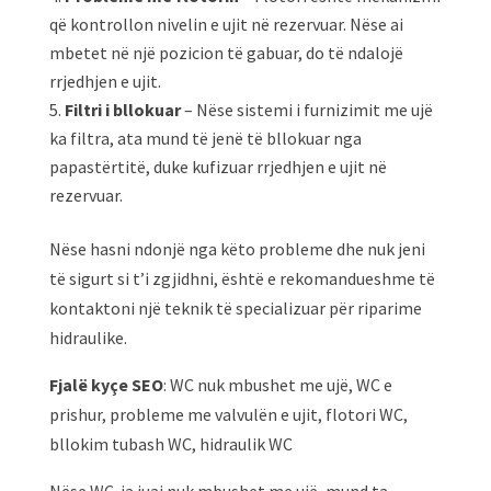
që kontrollon nivelin e ujit në rezervuar. Nëse ai
mbetet në një pozicion të gabuar, do të ndalojë
rrjedhjen e ujit.
Filtri i bllokuar
– Nëse sistemi i furnizimit me ujë
ka filtra, ata mund të jenë të bllokuar nga
papastërtitë, duke kufizuar rrjedhjen e ujit në
rezervuar.
Nëse hasni ndonjë nga këto probleme dhe nuk jeni
të sigurt si t’i zgjidhni, është e rekomandueshme të
kontaktoni një teknik të specializuar për riparime
hidraulike.
Fjalë kyçe SEO
: WC nuk mbushet me ujë, WC e
prishur, probleme me valvulën e ujit, flotori WC,
bllokim tubash WC, hidraulik WC