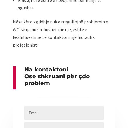
Pincë
, nëse është e nevojshme për lidhje të
ngushta
Nëse këto zgjidhje nuk e rregullojnë problemin e
WC-së që nuk mbushet me ujë, është e
këshillueshme të kontaktoni një hidraulik
profesionist
Na kontaktoni
Ose shkruani për çdo
problem