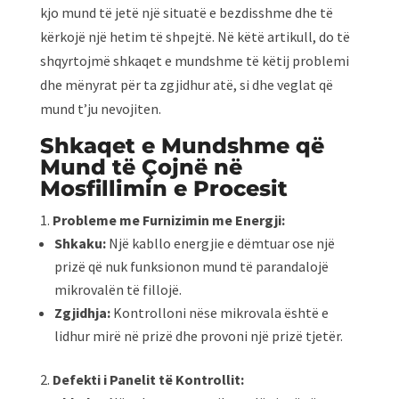
kjo mund të jetë një situatë e bezdisshme dhe të
kërkojë një hetim të shpejtë. Në këtë artikull, do të
shqyrtojmë shkaqet e mundshme të këtij problemi
dhe mënyrat për ta zgjidhur atë, si dhe veglat që
mund t’ju nevojiten.
Shkaqet e Mundshme që
Mund të Çojnë në
Mosfillimin e Procesit
Probleme me Furnizimin me Energji:
Shkaku:
Një kabllo energjie e dëmtuar ose një
prizë që nuk funksionon mund të parandalojë
mikrovalën të fillojë.
Zgjidhja:
Kontrolloni nëse mikrovala është e
lidhur mirë në prizë dhe provoni një prizë tjetër.
Defekti i Panelit të Kontrollit: