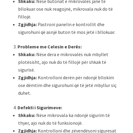
Shkaku:
Nëse butonat e mikrovalës janë të
bllokuar ose nuk reagojnë, mikrovala nuk do të
fillojë.
Zgjidhja:
Pastroni panelin e kontrollit dhe
sigurohuni që asnjë buton të mos jetë i bllokuar.
Probleme me Celesin e Derës:
Shkaku:
Nëse dera e mikrovalës nuk mbyllet
plotësisht, ajo nuk do të fillojë për shkak të
sigurisë.
Zgjidhja:
Kontrolloni derën për ndonjë bllokim
ose dëmtim dhe sigurohuni që të jetë mbyllur siç
duhet.
Defekti i Sigurimeve:
Shkaku:
Nëse mikrovala ka ndonjë sigurim të
thyer, ajo nuk do të funksionojë.
Zgjidhja:
Kontrolloni dhe zëvendësoni siguresat