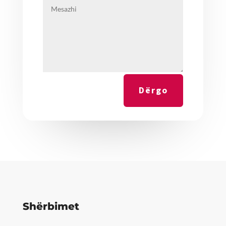
Dërgo
Shërbimet