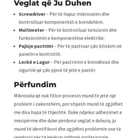
Veglat që Ju Duhen
Screwdriver
– Për të hapur mikrovalën dhe
kontrolluar komponentët e brendshëm.
Multimeter
– Për të kontrolluar tensionin dhe
funksionimin e komponentëve elektrikë.
Pajisje pastrimi
– Për të pastruar çdo bllokim në
panelin e kontrollit.
Leckë e Lagur
– Për pastrimin e brendësisë dhe
sigurinë që çdo pjesë të jetë e pastër.
Përfundim
Mikrovala që nuk fillon procesin mund të jetë një
problem i zakonshëm, por shpesh mund të zgjidhet
me disa hapa të thjeshtë. Duke ndjekur udhëzimet e
mësipërme dhe duke përdorur veglat e duhura, ju
mund të identifikoni dhe zgjidhni problemin ose të
vendosni për të kërkuar ndihmë profesionale.