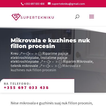
+355 697 033 438
supertekniku@gmail.com
Mikrovala e kuzhines nuk
fillon procesin
Kreu
Riparime pajisje
&#x39;
elektroshtëpiake, Instalime pajisje
elektroshtepiake
Riparim Mikrovale,
&#x39;
teknik mikrovale
Mikrovala e
&#x39;
kuzhines nuk fillon procesin
NA TELEFONO:
+355 697 033 438
Nëse mikrovala e guzhinës suaj nuk fillon procesin,