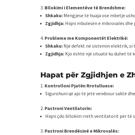
Bllokimi i Elementëve të Brendshme:
Shkaku:
Mëngjese të huaja ose mbetje ush
Zgjidhja:
Hiqni mbulesën e mikrovalës dhe p
Probleme me Komponentët Elektrikë:
Shkaku:
Një defekt në sistemin elektrik, s
Zgjidhja:
Kjo është një situatë ku duhet të k
Hapat për Zgjidhjen e 
Kontrolloni Pjatën Rrotulluese:
Sigurohuni që ajo të jetë vendosur saktë dh
Pastroni Ventilatorin:
Hiqni çdo bllokim rreth ventilatorit për të 
Pastroni Brendësinë e Mikrovalës: