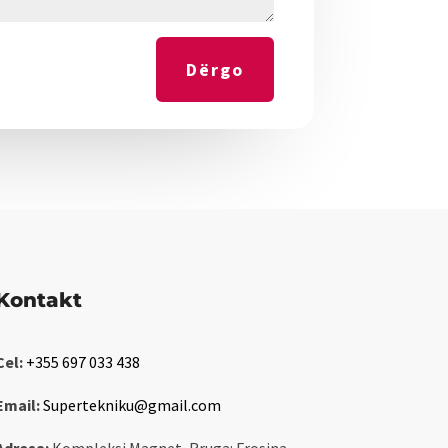
Dërgo
Kontakt
Cel:
+355 697 033 438
Email:
Supertekniku@gmail.com