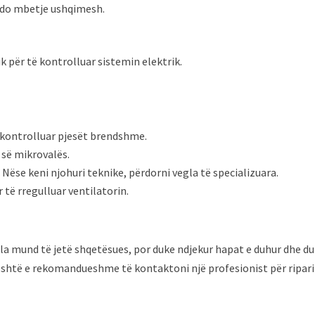
 çdo mbetje ushqimesh.
 për të kontrolluar sistemin elektrik.
 kontrolluar pjesët brendshme.
 së mikrovalës.
 Nëse keni njohuri teknike, përdorni vegla të specializuara.
 të rregulluar ventilatorin.
a mund të jetë shqetësues, por duke ndjekur hapat e duhur dhe d
është e rekomandueshme të kontaktoni një profesionist për ripar