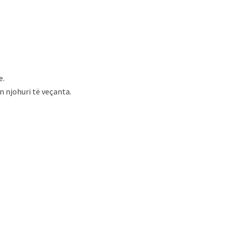
e.
n njohuri të veçanta.