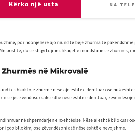
Kërko një usta
NA TEL
 kuzhinë, por ndonjëherë ajo mund të bëjë zhurma të pakëndshme g
 poshtë, do të shqyrtojmë shkaqet e mundshme të zhurmës, mënyr
 Zhurmës në Mikrovalë
mund të shkaktojë zhurmë nëse ajo është e dëmtuar ose nuk është 
tën të jetë vendosur saktë dhe nëse është e dëmtuar, zëvendësojen
ë ndihmuar në shpërndarjen e nxehtësisë. Nëse ai është bllokuar o
oni çdo bllokim, ose zëvendësoni atë nëse është e nevojshme.