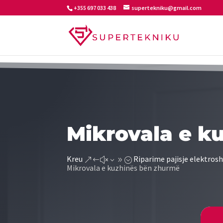
+355 697 033 438
supertekniku@gmail.com
Mikrovala e k
Kreu
Riparime pajisje elektrosh
&#x39;
Mikrovala e kuzhinës bën zhurmë