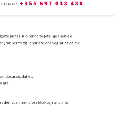
+355 697 033 438
EFONO:
jatë punës. Kjo mund të jetë një shenjë e
at për t’i zgjidhur ato dhe veglat që do t’ju
vendosur siç duhet.
i atë.
se i dëmtuar, mund të shkaktojë zhurma.