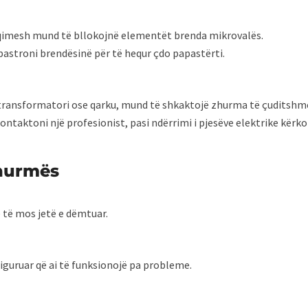
qimesh mund të bllokojnë elementët brenda mikrovalës.
astroni brendësinë për të hequr çdo papastërti.
i transformatori ose qarku, mund të shkaktojë zhurma të çuditshm
ontaktoni një profesionist, pasi ndërrimi i pjesëve elektrike kërko
Zhurmës
e të mos jetë e dëmtuar.
siguruar që ai të funksionojë pa probleme.