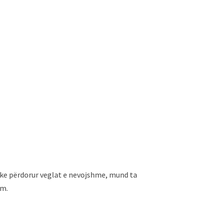
uke përdorur veglat e nevojshme, mund ta
im.