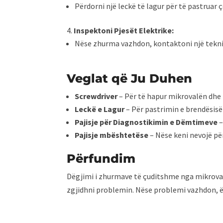
Përdorni një leckë të lagur për të pastruar
Inspektoni Pjesët Elektrike:
Nëse zhurma vazhdon, kontaktoni një teknik
Veglat që Ju Duhen
Screwdriver
– Për të hapur mikrovalën dhe
Leckë e Lagur
– Për pastrimin e brendësisë
Pajisje për Diagnostikimin e Dëmtimeve
–
Pajisje mbështetëse
– Nëse keni nevojë për
Përfundim
Dëgjimi i zhurmave të çuditshme nga mikroval
zgjidhni problemin. Nëse problemi vazhdon, 