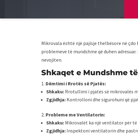
Mikrovala është një pajisje thelbësore në çdo
problemeve të mundshme që duhen adresuar. Më
nevojiten.
Shkaqet e Mundshme të
Dëmtimi i Rrotës së Pjatës:
Shkaku:
Rrotullimi i pjatës së mikrovalës 
Zgjidhja:
Kontrolloni dhe sigurohuni që pja
Probleme me Ventilatorin:
Shkaku:
Mikrovalët ka një ventilator për t
Zgjidhja:
Inspektoni ventilatorin dhe pastr