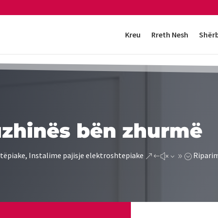
Kreu
Rreth Nesh
Shër
uzhinës bën zhurmë
tëpiake, Instalime pajisje elektroshtepiake
Riparim
&#x39;