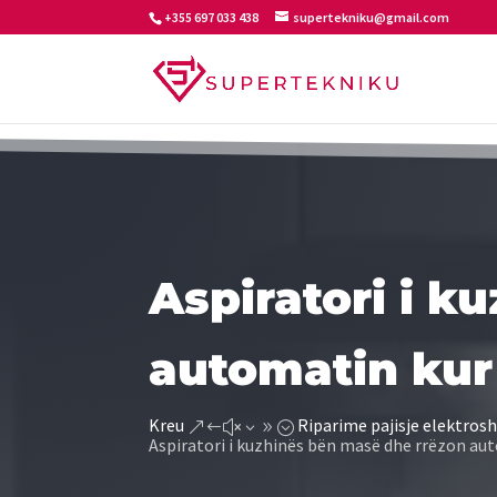
+355 697 033 438
supertekniku@gmail.com
Aspiratori i k
automatin kur 
Kreu
Riparime pajisje elektrosh
&#x39;
Aspiratori i kuzhinës bën masë dhe rrëzon aut