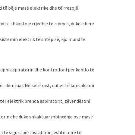
 të bëjë masë elektrike dhe të rrezojë
nd të shkaktojë rrjedhje të rrymës, duke e bërë
 sistemin elektrik të shtëpisë, kjo mund të
Hapni aspiratorin dhe kontrolloni për kabllo të
ë i dëmtuar. Në këtë rast, duhet të kontaktoni
etër elektrik brenda aspiratorit, zëvendësoni
latorin dhe duke shkaktuar mbinxehje ose masë
ni të sigurt për instalimin, është mirë të