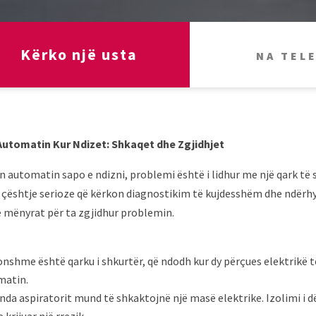
Kërko një usta
NA TEL
Automatin Kur Ndizet: Shkaqet dhe Zgjidhjet
n automatin sapo e ndizni, problemi është i lidhur me një qark të
ë çështje serioze që kërkon diagnostikim të kujdesshëm dhe ndër
mënyrat për ta zgjidhur problemin.
nshme është qarku i shkurtër, që ndodh kur dy përçues elektrikë t
omatin.
nda aspiratorit mund të shkaktojnë një masë elektrike. Izolimi i 
krijuar një rrezik.