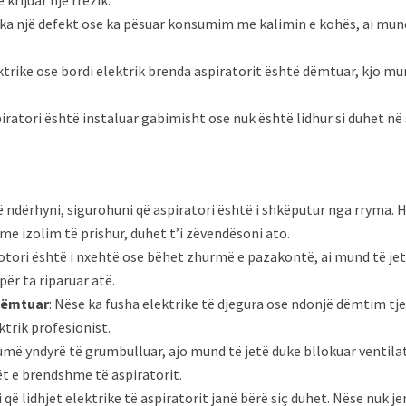
t ka një defekt ose ka pësuar konsumim me kalimin e kohës, ai mund
ktrike ose bordi elektrik brenda aspiratorit është dëmtuar, kjo mu
piratori është instaluar gabimisht ose nuk është lidhur si duhet në
të ndërhyni, sigurohuni që aspiratori është i shkëputur nga rryma. 
e izolim të prishur, duhet t’i zëvendësoni ato.
otori është i nxehtë ose bëhet zhurmë e pazakontë, ai mund të jet
për ta riparuar atë.
Dëmtuar
: Nëse ka fusha elektrike të djegura ose ndonjë dëmtim tj
trik profesionist.
humë yndyrë të grumbulluar, ajo mund të jetë duke bllokuar venti
sët e brendshme të aspiratorit.
i që lidhjet elektrike të aspiratorit janë bërë siç duhet. Nëse nuk je