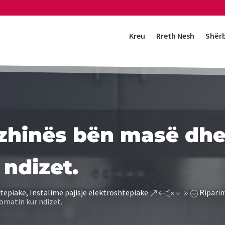
Kreu
Rreth Nesh
Shër
uzhinës bën masë dhe
ndizet.
tëpiake, Instalime pajisje elektroshtepiake
Riparim
&#x39;
omatin kur ndizet.