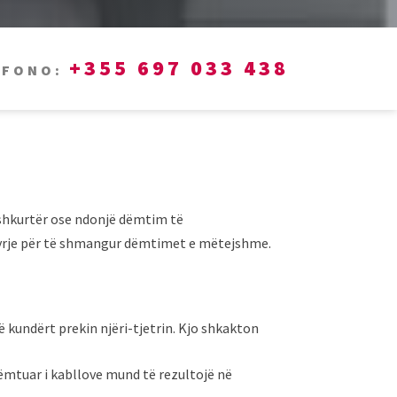
+355 697 033 438
EFONO:
 shkurtër ose ndonjë dëmtim të
hyrje për të shmangur dëmtimet e mëtejshme.
ë kundërt prekin njëri-tjetrin. Kjo shkakton
dëmtuar i kabllove mund të rezultojë në