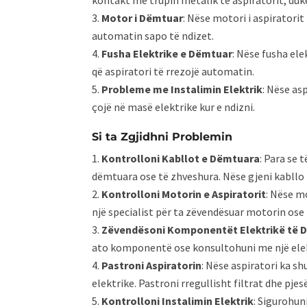
Motor i Dëmtuar
: Nëse motori i aspiratori
automatin sapo të ndizet.
Fusha Elektrike e Dëmtuar
: Nëse fusha ele
që aspiratori të rrezojë automatin.
Probleme me Instalimin Elektrik
: Nëse as
çojë në masë elektrike kur e ndizni.
Si ta Zgjidhni Problemin
Kontrolloni Kabllot e Dëmtuara
: Para se 
dëmtuara ose të zhveshura. Nëse gjeni kabllo m
Kontrolloni Motorin e Aspiratorit
: Nëse m
një specialist për ta zëvendësuar motorin ose 
Zëvendësoni Komponentët Elektrikë të 
ato komponentë ose konsultohuni me një elek
Pastroni Aspiratorin
: Nëse aspiratori ka s
elektrike. Pastroni rregullisht filtrat dhe pje
Kontrolloni Instalimin Elektrik
: Sigurohun