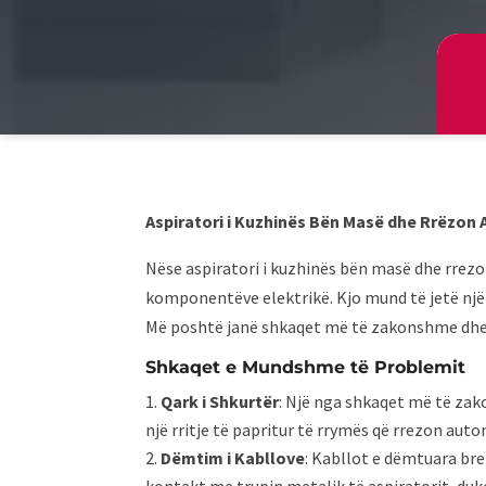
Aspiratori i Kuzhinës Bën Masë dhe Rrëzon 
Nëse aspiratori i kuzhinës bën masë dhe rrezo
komponentëve elektrikë. Kjo mund të jetë nj
Më poshtë janë shkaqet më të zakonshme dhe 
Shkaqet e Mundshme të Problemit
Qark i Shkurtër
: Një nga shkaqet më të zako
një rritje të papritur të rrymës që rrezon aut
Dëmtim i Kabllove
: Kabllot e dëmtuara bre
kontakt me trupin metalik të aspiratorit, duke 