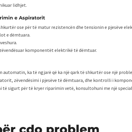
ikuar lidhjet.
rimin e Aspiratorit
 shkurtër ose për të matur rezistencën dhe tensionin e pjesëve elek
llot e dëmtuara.
hveshura.
e zëvendësuar komponentët elektrikë të dëmtuar.
n automatin, ka të ngjarë që ka një qark të shkurtër ose një prob
spiratorit, zëvendësimi i pjesëve të dëmtuara, dhe kontrolli i komp
 të sigurt për të kryer riparimin vetë, konsultohuni me një special
për çdo problem