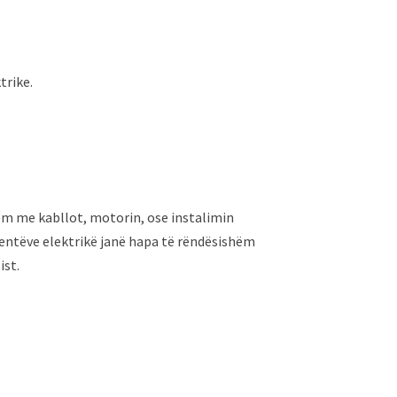
trike.
lem me kabllot, motorin, ose instalimin
onentëve elektrikë janë hapa të rëndësishëm
ist.