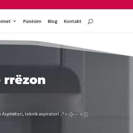
bimet
Punësim
Blog
Kontakt
 rrëzon
 Aspiratori, teknik aspiratori
&#x39;