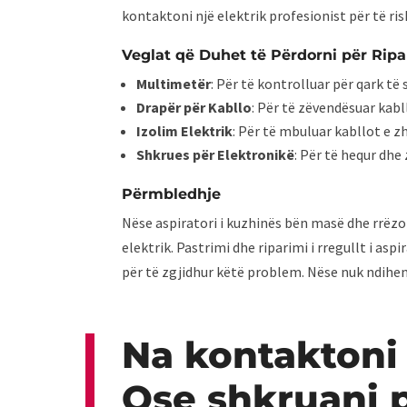
kontaktoni një elektrik profesionist për të rish
Veglat që Duhet të Përdorni për Ripa
Multimetër
: Për të kontrolluar për qark të
Drapër për Kabllo
: Për të zëvendësuar kab
Izolim Elektrik
: Për të mbuluar kabllot e z
Shkrues për Elektronikë
: Për të hequr dh
Përmbledhje
Nëse aspiratori i kuzhinës bën masë dhe rrëzo
elektrik. Pastrimi dhe riparimi i rregullt i a
për të zgjidhur këtë problem. Nëse nuk ndiheni
Na kontaktoni
Ose shkruani 