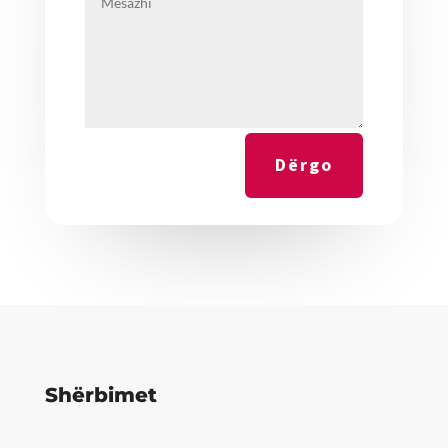
Dërgo
Shërbimet