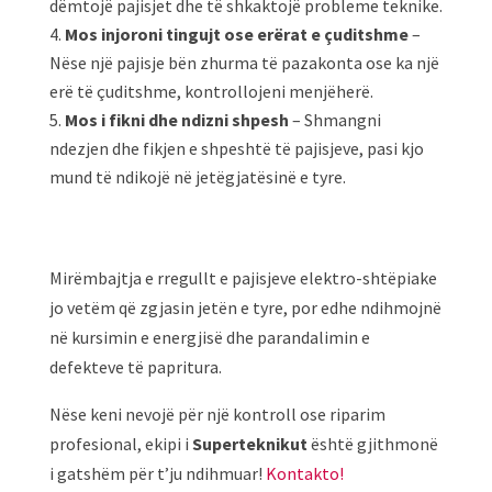
dëmtojë pajisjet dhe të shkaktojë probleme teknike.
Mos injoroni tingujt ose erërat e çuditshme
–
Nëse një pajisje bën zhurma të pazakonta ose ka një
erë të çuditshme, kontrollojeni menjëherë.
Mos i fikni dhe ndizni shpesh
– Shmangni
ndezjen dhe fikjen e shpeshtë të pajisjeve, pasi kjo
mund të ndikojë në jetëgjatësinë e tyre.
Mirëmbajtja e rregullt e pajisjeve elektro-shtëpiake
jo vetëm që zgjasin jetën e tyre, por edhe ndihmojnë
në kursimin e energjisë dhe parandalimin e
defekteve të papritura.
Nëse keni nevojë për një kontroll ose riparim
profesional, ekipi i
Superteknikut
është gjithmonë
i gatshëm për t’ju ndihmuar!
Kontakto!