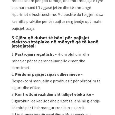
rëndësishëm për çdo familje, dhe mirëmbajtja e tyre
e duhur mund t’i zgjasë jetën dhe të shmangë
riparimet e kushtueshme. Më poshtë do të gjeni disa
këshilla praktike për të ruajtur në gjendje optimale
pajisjet tuaja.
5 Gjëra që duhet të bëni për pajisjet
elektro-shtëpiake në mënyrë që të kenë
jetëgjatësi!
Pastrojini rregullisht
– Hiqni pluhurin dhe
mbetjet për të parandaluar bllokimet dhe
dëmtimet.
Përdorni pajisjet sipas udhëzimeve
–
Respektoni manualin e prodhuesit për përdorim të
sigurt dhe efikas.
Kontrolloni vazhdimisht lidhjet elektrike
–
Sigurohuni që kabllot dhe prizat të jenë në gjendje
të mirë për të shmangur rrezikun e zjarrit.
Lini hapësirë për ventilim
– Mos i vendosni