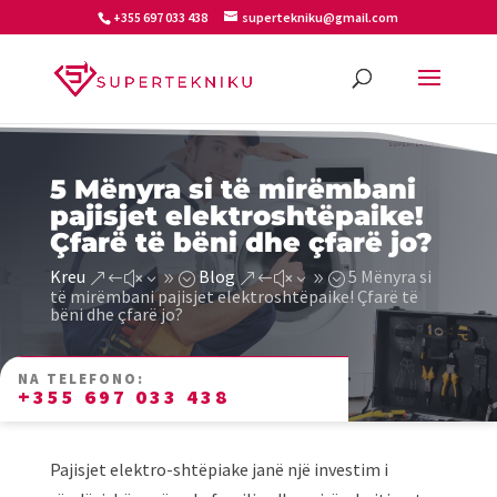
+355 697 033 438
supertekniku@gmail.com
5 Mënyra si të mirëmbani
pajisjet elektroshtëpaike!
Çfarë të bëni dhe çfarë jo?
Kreu
Blog
5 Mënyra si
&#x39;
&#x39;
të mirëmbani pajisjet elektroshtëpaike! Çfarë të
bëni dhe çfarë jo?
NA TELEFONO:
+355 697 033 438
Pajisjet elektro-shtëpiake janë një investim i